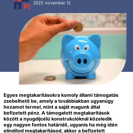
2023. november 12.
Egyes megtakarításokra komoly állami támogatás
zsebelhető be, amely a továbbiakban ugyanúgy
hozamot termel, mint a saját magunk által
befizetett pénz. A támogatott megtakarítások
között a nyugdíjcélú konstrukcióknál közeledik
egy nagyon fontos határidő, ugyanis ha még idén
elindítod megtakarításod, akkor a befizetett