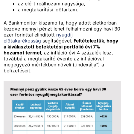
az elért reálhozam nagysága,
a megtakarítási időtartam.
A Bankmonitor kiszámolta, hogy adott életkorban
kezdve mennyi pénzt lehet felhalmozni egy havi 30
ezer forinttal elindított
nyugdíj-
előtakarékosság
segítségével.
Feltételeztük, hogy
a kiválasztott befektetési portfólió évi 7%
hozamot termel,
az infláció évi 4 százalék lesz,
továbbá a megtakarító évente az inflációval
megegyező mértékben növeli („indexálja”) a
befizetéseit.