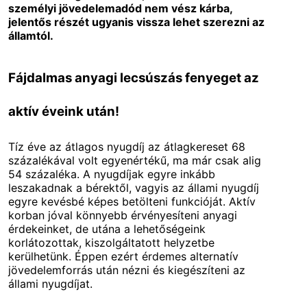
személyi jövedelemadód nem vész kárba,
jelentős részét ugyanis vissza lehet szerezni az
államtól.
Fájdalmas anyagi lecsúszás fenyeget az
aktív éveink után!
Tíz éve az átlagos nyugdíj az átlagkereset 68
százalékával volt egyenértékű, ma már csak alig
54 százaléka. A nyugdíjak egyre inkább
leszakadnak a bérektől, vagyis az állami nyugdíj
egyre kevésbé képes betölteni funkcióját. Aktív
korban jóval könnyebb érvényesíteni anyagi
érdekeinket, de utána a lehetőségeink
korlátozottak, kiszolgáltatott helyzetbe
kerülhetünk. Éppen ezért érdemes alternatív
jövedelemforrás után nézni és kiegészíteni az
állami nyugdíjat.