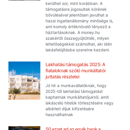
kerülhet sor, mint korábban. A
támogatásra jogosultak körének
bővülésével jelentősen javulhat a
hazai ingatlanállomány minősége is,
ami komoly értéknövelő tényező a
háztartásoknak. A money.hu
szakértői összegyűjtötték, milyen
lehetőségekkel számolhat, aki idén
lakásfelújításba szeretne kezdeni.
Lakhatási támogatás 2025: A
fiataloknak szóló munkáltatói
juttatás részletei
Jó hír a munkavállalóknak, hogy
2025-től lakhatási támogatást
kaphatnak munkáltatójuktól, amit
lakáscélú hitelük törlesztésére vagy
albérleti díjuk kifizetésére
használhatnak
50 ezret ad az egyik bank a