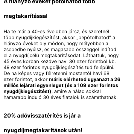
A hiányzó éveket pótolhatod több
megtakarítással
Ha te már a 40-es éveidben jársz, és szeretnél
több nyugdíjkiegészítést, akkor „bepótolhatod” a
hiányzó éveket oly módon, hogy mélyebben a
zsebedbe nyúlsz, és magasabb összeggel indítod
el a nyugdíjcélú megtakarításodat. Láthattuk, hogy
45 éves korban kezdve havi 30 ezer forintból kb.
49 ezer forintos nyugdíjkiegészítés tud felépülni.
De ha képes vagy félretenni mostantól havi 68
ezer forintot, akkor
máris elérheted ugyanazt a 26
milliós lejárati egyenleget (és a 109 ezer forintos
nyugdíjkiegészítést)
, amire a nálad sokkal
hamarabb induló 30 éves fiatalok is számíthatnak.
20% adóvisszatérítés is jár a
nyugdíjmegtakarítások után!