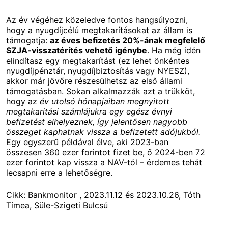
Az év végéhez közeledve fontos hangsúlyozni,
hogy a nyugdíjcélú megtakarításokat az állam is
támogatja:
az éves befizetés 20%-ának megfelelő
SZJA-visszatérítés vehető igénybe
. Ha még idén
elindítasz egy megtakarítást (ez lehet önkéntes
nyugdíjpénztár, nyugdíjbiztosítás vagy NYESZ),
akkor már jövőre részesülhetsz az első állami
támogatásban. Sokan alkalmazzák azt a trükköt,
hogy az
év utolsó hónapjaiban megnyitott
megtakarítási számlájukra egy egész évnyi
befizetést elhelyeznek, így jelentősen nagyobb
összeget kaphatnak vissza a befizetett adójukból.
Egy egyszerű példával élve, aki 2023-ban
összesen 360 ezer forintot fizet be, ő 2024-ben 72
ezer forintot kap vissza a NAV-tól – érdemes tehát
lecsapni erre a lehetőségre.
Cikk: Bankmonitor , 2023.11.12 és 2023.10.26, Tóth
Tímea, Süle-Szigeti Bulcsú