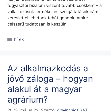
fogyasztói bizalom viszont tovább csökkent – a
vállalkozások termékei és szolgáltatások iránti
kereslettel lehetnek tehát gondok, amire
célszerű tudatosan is készülni.
hírek
Az alkalmazkodás a
jövő záloga – hogyan
alakul át a magyar
agrárium?
2023. május 22.
Szerző:
42Mnchjd66AT