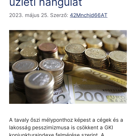
üzleti hangulat
2023. május 25.
Szerző:
42Mnchjd66AT
A tavaly őszi mélyponthoz képest a cégek és a
lakosság pesszimizmusa is csökkent a GKI
konjunkturaindexe felmérése szerint. A